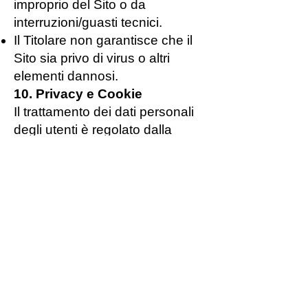
improprio del Sito o da
interruzioni/guasti tecnici.
Il Titolare non garantisce che il
Sito sia privo di virus o altri
elementi dannosi.
10. Privacy e Cookie
Il trattamento dei dati personali
degli utenti è regolato dalla
Privacy Policy e dalla Cookie
Policy pubblicate sul Sito.
11. Legge applicabile e foro
competente
Le presenti Condizioni sono
regolate dalla legge italiana.
Per ogni controversia sarà
competente il foro di residenza o
domicilio del consumatore, se