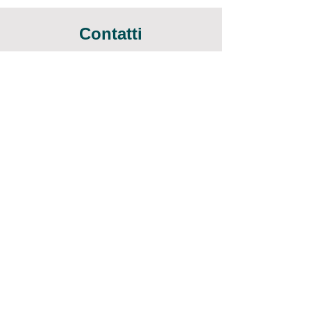
Contatti
Email :
andreaditerlizzi2025@libero.it
PEC :
andreaditerlizzinontiarrenderemai@pec.pos
te.it
Cellulare :
3289767693
Regolame
nto
Statuto
Privacy Policy
Cookie Policy
Termini e condizioni