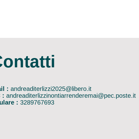
ontatti
il :
andreaditerlizzi2025@libero.it
 :
andreaditerlizzinontiarrenderemai@pec.poste.it
ulare :
3289767693