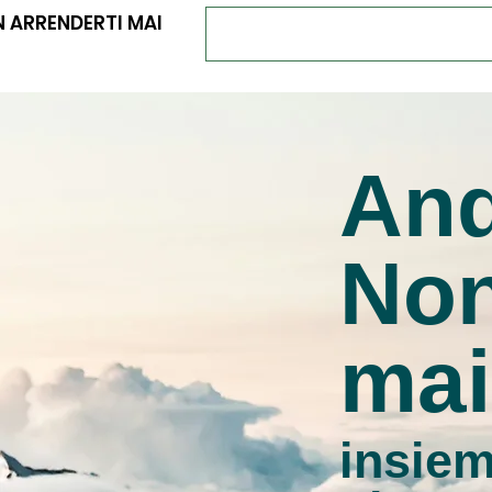
 ARRENDERTI MAI
And
Non
mai
insiem