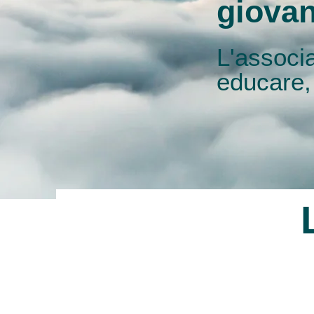
giovan
L'associ
educare,