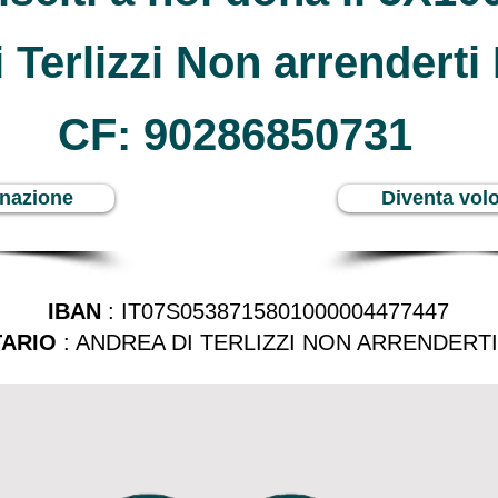
 Terlizzi Non arrendert
CF: 90286850731
nazione
Diventa volo
IBAN
: IT07S0538715801000004477447
TARIO
: ANDREA DI TERLIZZI NON ARRENDERT