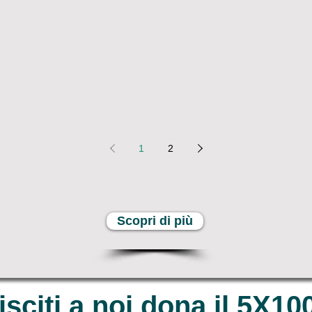
1
2
Scopri di più
isciti a noi dona il 5X10