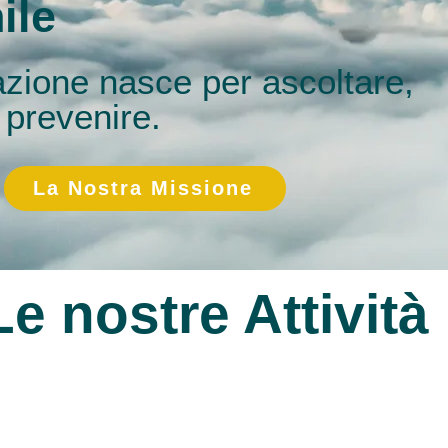
ile
azione
nasce per ascoltare,
 prevenire.
La Nostra Missione
Le nostre Attività