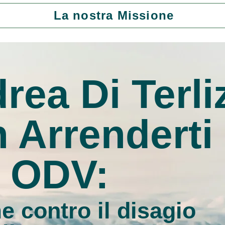
La nostra Missione
rea Di Terli
 Arrenderti
 ODV:
e contro il disagio